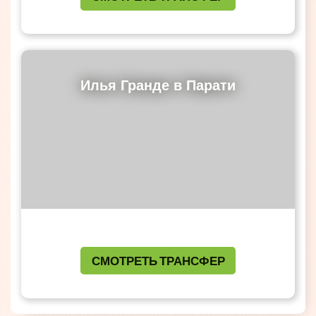
Илья Гранде в Парати
СМОТРЕТЬ ТРАНСФЕР