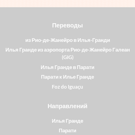
Переводы
из Рио-де-Жанейро в Илья-Гранди
Илья Гранде из аэропорта Рио-де-Жанейро Галеан
(GIG)
Илья Гранде в Парати
Парати к Илье Гранде
Foz do Iguaçu
Направлений
Илья Гранде
Парати